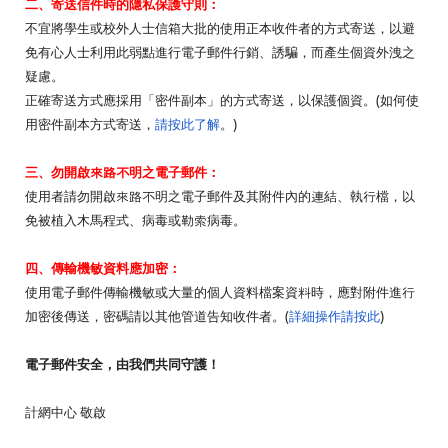
二、寄送信件時的隱私保護守則：
不宜將學生或校外人士信箱大批的使用正本收件者的方式寄送，
以避
免有心人士利用此弱點進行電子郵件行銷、誘騙，
而產生
個
資
外洩之
疑慮。
正確寄送方式應採用「密件副本」的方式寄送，以保護
個
資
。(
如何使
用密件副本方式寄送，
請按此了解
。)
三、勿開啟來路不明之電子郵件：
使用者請勿開啟來路不明之電子郵件及其附件內的連結、執行檔，
以
免被植入木馬程式、病毒或勒索病毒。
四、傳輸機敏
資
料應
加密
：
使用電子郵件傳輸機敏或大量的
個
人
資
料檔案
資
料時，
應對附件進行
加密
後傳送，密碼請以其他管道告知收件者。(
詳細操
作請按此
)
電子郵件安全，由我們共同守護！
計網中心 敬啟