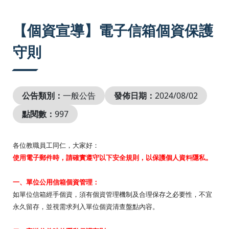
:::
【個資宣導】電子信箱個資保護
守則
公告類別：
一般公告
發佈日期：
2024/08/02
點閱數：
997
各位教職員工同仁，大家好：
使用電子郵件時，請確實遵守以下安全規則，以保護
個
人
資
料隱私。
一、單位公用信箱
個
資
管理：
如單位信箱經手
個
資
，須有
個
資
管理機制及合理保存之必要性，
不宜
永久留存，並視需求列入單位
個
資
清查盤點內容。