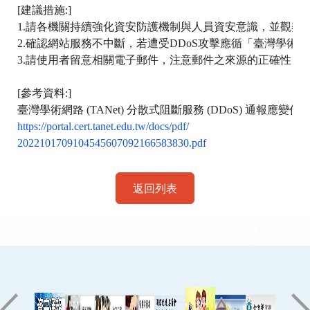
[
建議措施
:]
1.
請各機關持續強化資安防護機制與人員資安意識，並觀察
2.
確認網站服務不中斷，若遭受
DDoS
攻擊應循「臺灣學術網
3.
請使用者留意相關電子郵件，注意郵件之來源的正確性，
[
參考資料
:]
臺灣學術網路
 (TANet) 
分散式阻斷服務
 (
DDoS
) 
通報應變作
https://portal.cert.tanet.edu.
tw/docs/pdf/
202210170910454560709216658383
0.pdf
返回列表