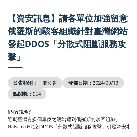
:::
【資安訊息】請各單位加強留意
俄羅斯的駭客組織針對臺灣網站
發起DDOS「分散式阻斷服務攻
擊」
公告類別：
一般公告
發佈日期：
2024/09/13
點閱數：
954
[
內容說明
:]
近期臺灣有多個單位之網站遭到俄羅斯的駭客組織
(
NoName057)
之
DDOS
「分散式阻斷服務攻擊」引發資安事件