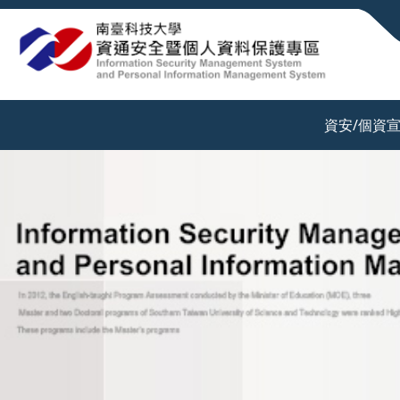
:::
資安/個資