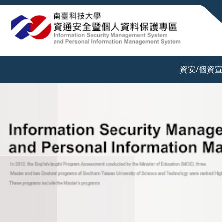
:::
資安/個資