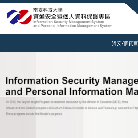
:::
資安/個資