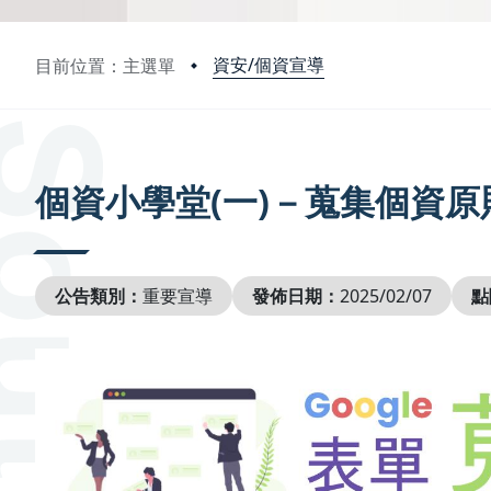
資安/個資宣導
目前位置：主選單
:::
個資小學堂(一)－蒐集個資原
公告類別：
重要宣導
發佈日期：
2025/02/07
點