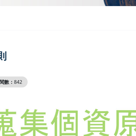
則
閱數：
842