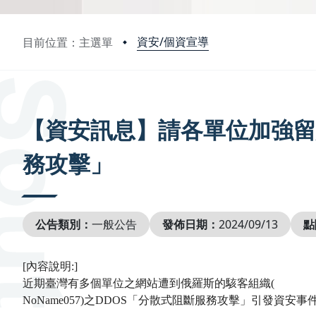
資安/個資宣導
目前位置：主選單
:::
【資安訊息】請各單位加強留
務攻擊」
公告類別：
一般公告
發佈日期：
2024/09/13
點
[
內容說明
:]
近期臺灣有多個單位之網站遭到俄羅斯的駭客組織
(
NoName057)
之
DDOS
「分散式阻斷服務攻擊」引發資安事