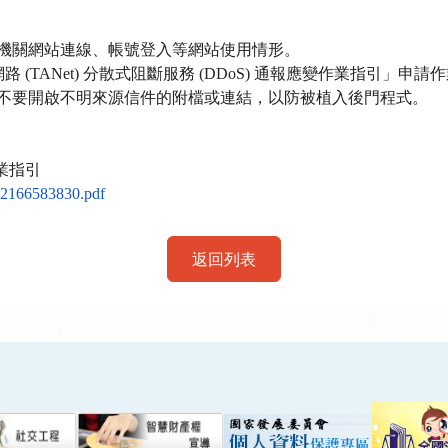
機關網站連線、帳號登入等網站使用情形。
路 
(TANet) 
分散式阻斷服務
 (
DDoS
) 
通報應變作業指引」申請作
不要開啟不明來源信件的附檔或連結，以防被植入後門程式。
業指引
216658383
0.pdf
返回列表