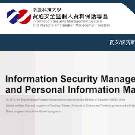
:::
資安/個資