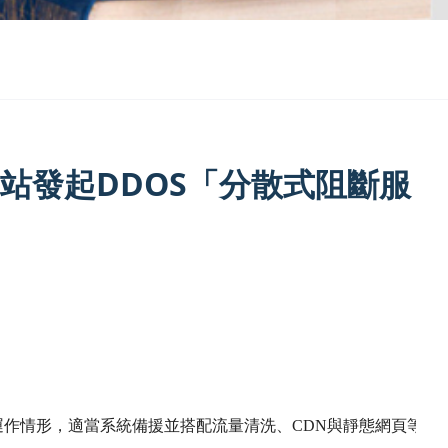
站發起DDOS「分散式阻斷服
運作情形，適當系統備援並搭配流量清洗、
CDN
與靜態網頁等措