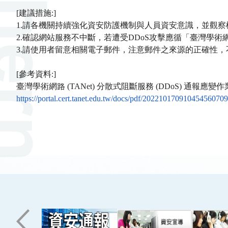
[
建議措施
:]
1.
請各機關持續強化資安防護機制與人員資安意識，並觀察
2.
確認網站服務不中斷，若遭受
DDoS
攻擊應循「臺灣學術網
3.
請使用者留意相關電子郵件，注意郵件之來源的正確性，
[
參考資料
:]
臺灣學術網路
 (TANet) 
分散式阻斷服務
 (
DDoS
) 
通報應變作
https://portal.cert.tanet.edu.
tw/docs/pdf/
202210170910454560709