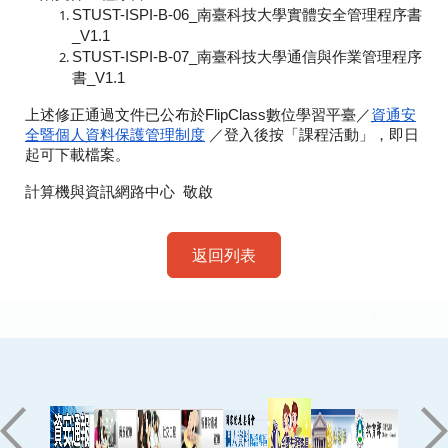
STUST-ISPI-B-06_
南臺科技大學實體安全
管理
程序書
_V1.1
STUST-ISPI-B-07_
南臺科技大學通信與作業
管理
程序
書_V1.1
上述
修正
通過
文件
已公布於FlipClass數位學習平臺／
資通
安
全暨個人資料保護
管理
制度
／登入後按「課程活動」，即日
起可
下載檔案。
計算機與資訊網路中心 敬啟
返回列表