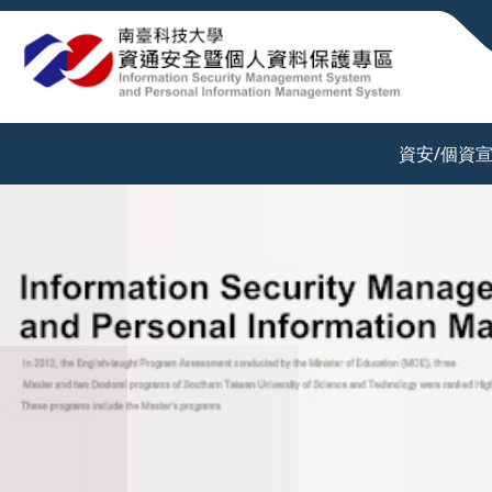
:::
資安/個資